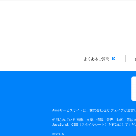
よくあるご質問
Aimeサービスサイトは、株式会社セガ フェイブが運営
使用されている 画像、文章、情報、音声、動画、等は
JavaScript、CSS（スタイルシート）を有効に
©SEGA