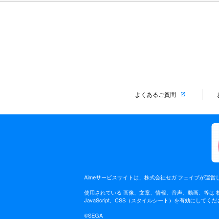
よくあるご質問
Aimeサービスサイトは、株式会社セガ フェイブが運営
使用されている 画像、文章、情報、音声、動画、等は
JavaScript、CSS（スタイルシート）を有効に
©SEGA